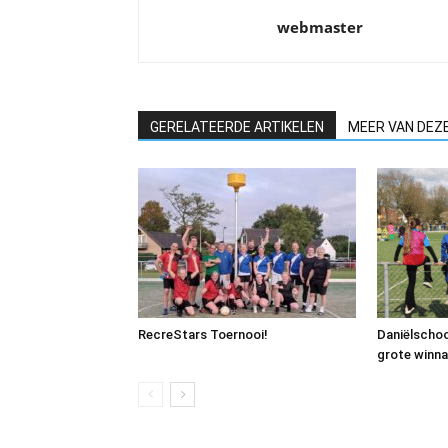
webmaster
GERELATEERDE ARTIKELEN
MEER VAN DEZ
RecreStars Toernooi!
Daniëlschoo
grote winna