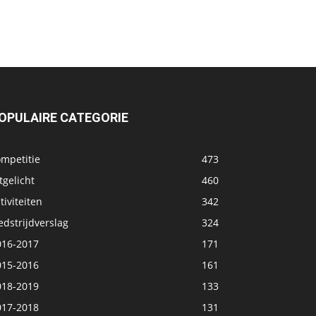
OPULAIRE CATEGORIE
ompetitie
473
tgelicht
460
tiviteiten
342
dstrijdverslag
324
016-2017
171
015-2016
161
018-2019
133
017-2018
131