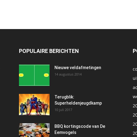
POPULAIRE BERICHTEN
P
t
Nieuwe veldafmetingen
c
14 augustus 2014
ui
ac
we
1
Terugblik:
Superheldenjeugdkamp
2
10 juli 2017
2
2
BBQ kortingscode van De
Eemvogels
2