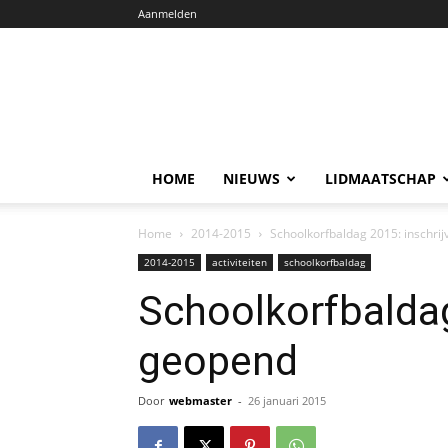
Aanmelden
HOME
NIEUWS
LIDMAATSCHAP
Home
2014-2015
Schoolkorfbaldag 2015: inschri
2014-2015
activiteiten
schoolkorfbaldag
Schoolkorfbaldag
geopend
Door
webmaster
-
26 januari 2015