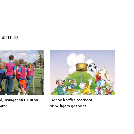
E AUTEUR
l, Insinger en De Bron
Schoolkorfbaltoernooi –
ars!
vrijwilligers gezocht