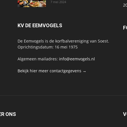
7 mei 2024
2
KV DE EEMVOGELS
F
De Eemvogels is de korfbalvereniging van Soest.
Oprichtingsdatum: 16 mei 1975
Algemeen mailadres:
info@eemvogels.nl
Bekijk hier meer contactgegevens →
ER ONS
V