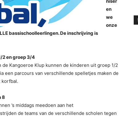
niser
en
we
onze
 ALLE bassischoolleerlingen. De inschrijving is
/2 en groep 3/4
n de Kangoeroe Klup kunnen de kinderen uit groep 1/2
Via een parcours van verschillende spelletjes maken de
korfbal.
n 8
kunnen ’s middags meedoen aan het
 strijden de teams van de verschillende scholen tegen