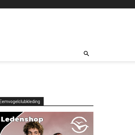
Eemvogelclubkleding