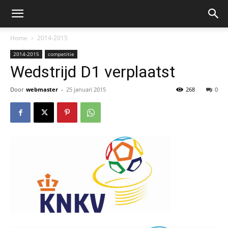
Home
2014-2015
2014-2015
competitie
Wedstrijd D1 verplaatst
Door
webmaster
-
25 januari 2015
268
0