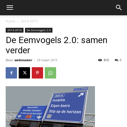
Home
2014-2015
2014-2015
De Eemvogels 2.0
De Eemvogels 2.0: samen
verder
Door
webmaster
-
29 maart 2015
313
0