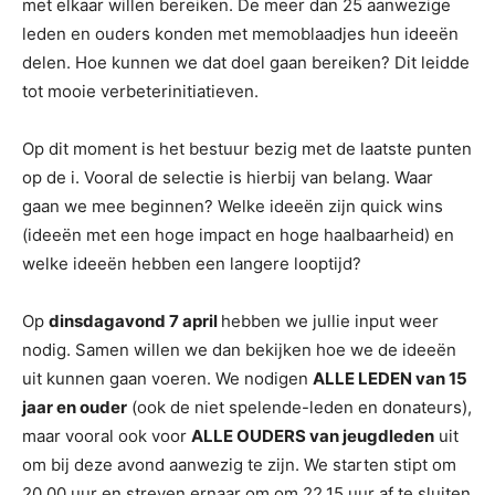
met elkaar willen bereiken. De meer dan 25 aanwezige
leden en ouders konden met memoblaadjes hun ideeën
delen. Hoe kunnen we dat doel gaan bereiken? Dit leidde
tot mooie verbeterinitiatieven.
Op dit moment is het bestuur bezig met de laatste punten
op de i. Vooral de selectie is hierbij van belang. Waar
gaan we mee beginnen? Welke ideeën zijn quick wins
(ideeën met een hoge impact en hoge haalbaarheid) en
welke ideeën hebben een langere looptijd?
Op
dinsdagavond 7 april
hebben we jullie input weer
nodig. Samen willen we dan bekijken hoe we de ideeën
uit kunnen gaan voeren. We nodigen
ALLE LEDEN van 15
jaar en ouder
(ook de niet spelende-leden en donateurs),
maar vooral ook voor
ALLE OUDERS van jeugdleden
uit
om bij deze avond aanwezig te zijn. We starten stipt om
20.00 uur en streven ernaar om om 22.15 uur af te sluiten