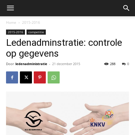
Home
2015-2016
2015-2016
competitie
Ledenadminstratie: controle
op gegevens
Door
ledenadministratie
-
21 december 2015
288
0