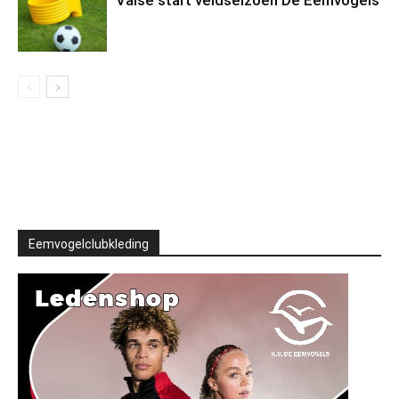
Eemvogelclubkleding