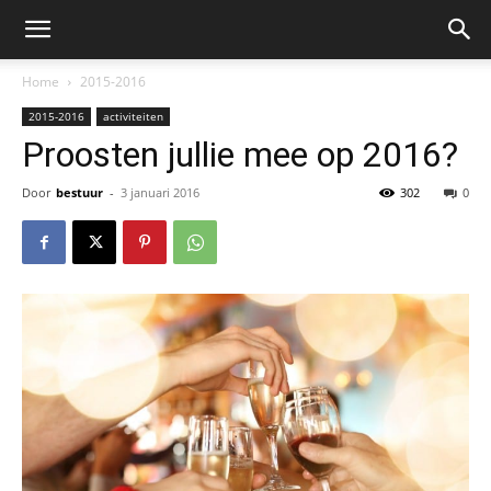
Home
2015-2016
2015-2016
activiteiten
Proosten jullie mee op 2016?
Door
bestuur
-
3 januari 2016
302
0