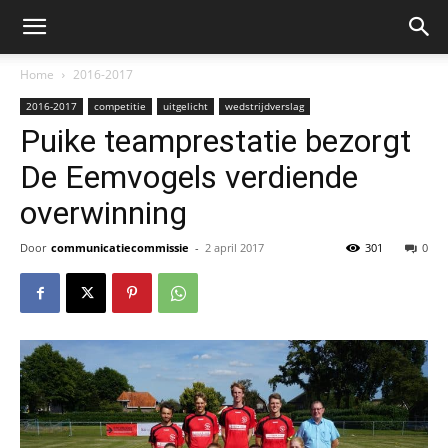
Home
2016-2017
2016-2017
competitie
uitgelicht
wedstrijdverslag
Puike teamprestatie bezorgt
De Eemvogels verdiende
overwinning
Door
communicatiecommissie
-
2 april 2017
301
0