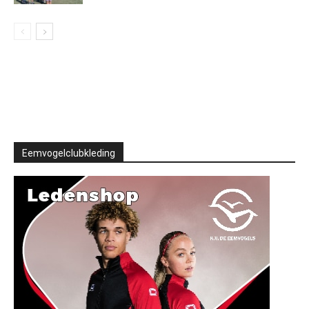
Eemvogelclubkleding