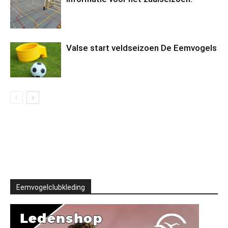
Valse start veldseizoen De Eemvogels
Eemvogelclubkleding