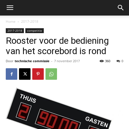
Home
2017-2018
2017-2018
competitie
Rooster voor de bediening
van het scorebord is rond
Door
technische commissie
-
7 november 2017
360
0