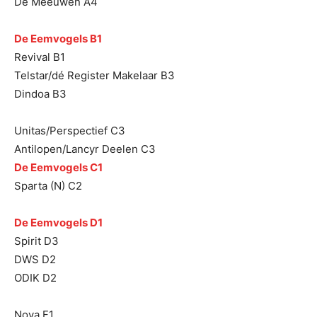
De Meeuwen A4
De Eemvogels B1
Revival B1
Telstar/dé Register Makelaar B3
Dindoa B3
Unitas/Perspectief C3
Antilopen/Lancyr Deelen C3
De Eemvogels C1
Sparta (N) C2
De Eemvogels D1
Spirit D3
DWS D2
ODIK D2
Nova F1