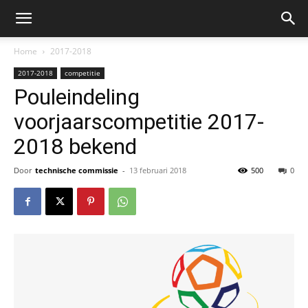
Home
2017-2018
2017-2018
competitie
Pouleindeling
voorjaarscompetitie 2017-
2018 bekend
Door
technische commissie
-
13 februari 2018
500
0