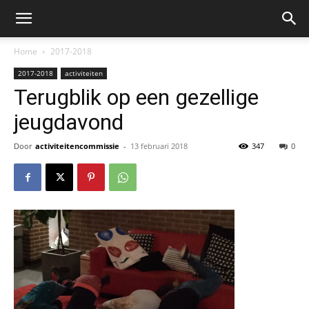
Home
2017-2018
2017-2018
activiteiten
Terugblik op een gezellige
jeugdavond
Door
activiteitencommissie
-
13 februari 2018
347
0