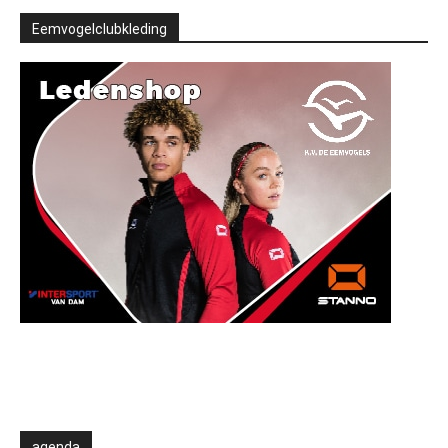
Eemvogelclubkleding
agenda