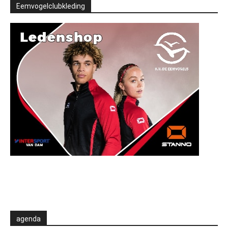
Eemvogelclubkleding
agenda