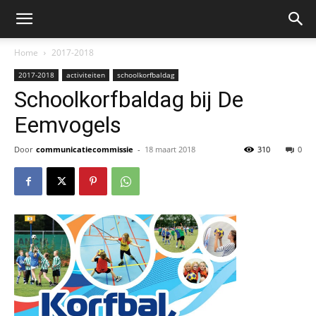
Home
2017-2018
2017-2018
activiteiten
schoolkorfbaldag
Schoolkorfbaldag bij De
Eemvogels
Door
communicatiecommissie
-
18 maart 2018
310
0