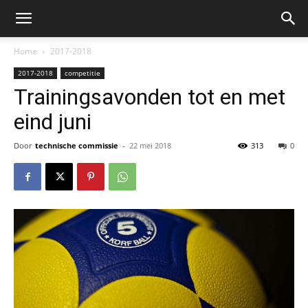
Home
2017-2018
2017-2018
competitie
Trainingsavonden tot en met
eind juni
Door
technische commissie
-
22 mei 2018
313
0