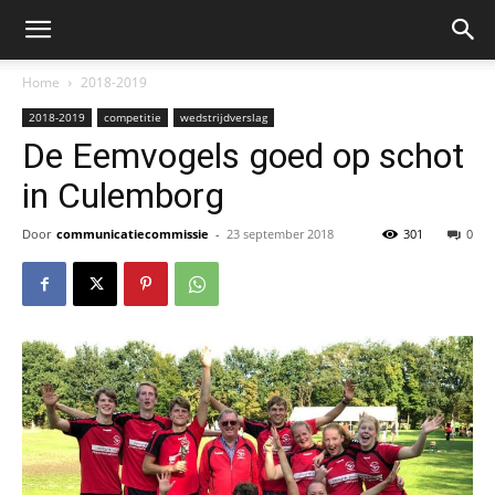
Home
2018-2019
2018-2019
competitie
wedstrijdverslag
De Eemvogels goed op schot
in Culemborg
Door
communicatiecommissie
-
23 september 2018
301
0