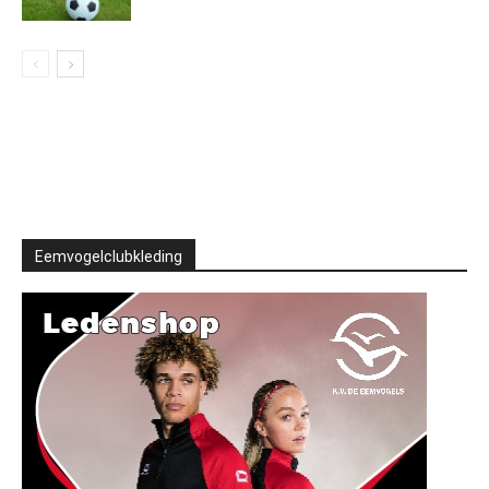
Eemvogelclubkleding