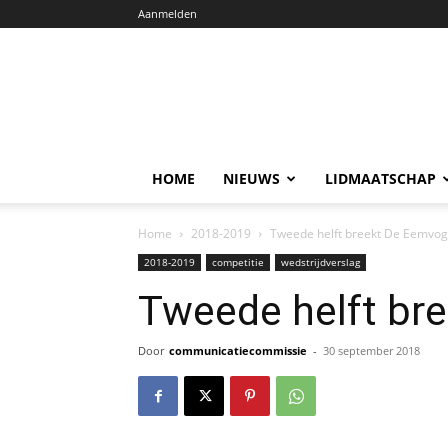
Aanmelden
HOME
NIEUWS
LIDMAATSCHAP
Home
2018-2019
Tweede helft breekt De Eemvog
2018-2019
competitie
wedstrijdverslag
Tweede helft br
Door
communicatiecommissie
-
30 september 2018