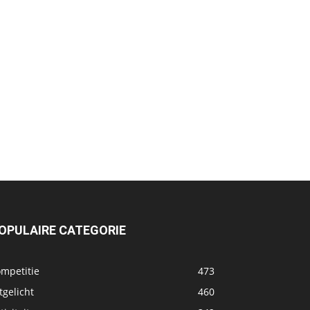
OPULAIRE CATEGORIE
ompetitie
473
tgelicht
460