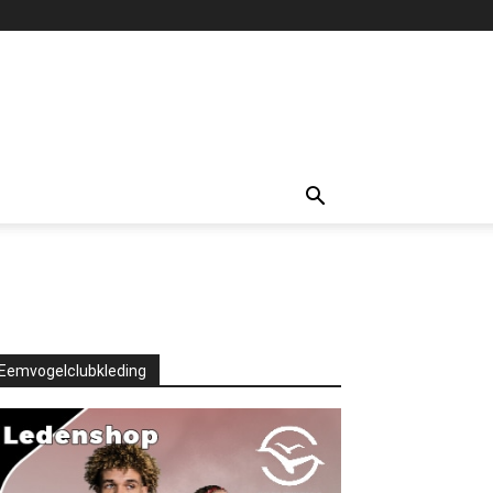
Eemvogelclubkleding