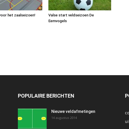
voor het zaalseizoen!
Valse start veldseizoen De
Eemvogels
POPULAIRE BERICHTEN
P
t
Nieuwe veldafmetingen
c
14 augustus 2014
ui