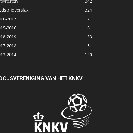
tiviteiten
342
dstrijdverslag
324
016-2017
171
015-2016
161
018-2019
133
017-2018
131
013-2014
120
OCUSVERENIGING VAN HET KNKV