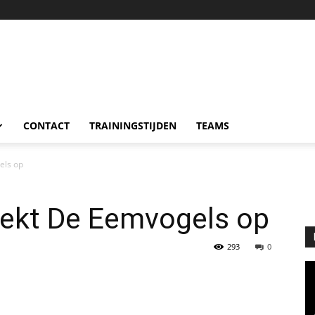
CONTACT
TRAININGSTIJDEN
TEAMS
els op
eekt De Eemvogels op
293
0