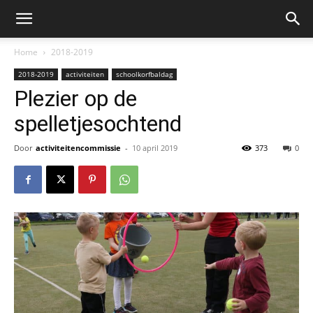
Home
2018-2019
2018-2019
activiteiten
schoolkorfbaldag
Plezier op de
spelletjesochtend
Door
activiteitencommissie
-
10 april 2019
373
0