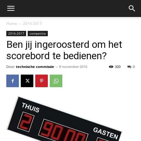
Home
2016-2017
2016-2017
competitie
Ben jij ingeroosterd om het
scorebord te bedienen?
Door
technische commissie
-
8 november 2016
320
0