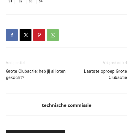
S1
S2
S3
S4
Vorig artikel
Volgend artikel
Grote Clubactie: heb jij al loten
Laatste oproep Grote
gekocht?
Clubactie
technische commissie