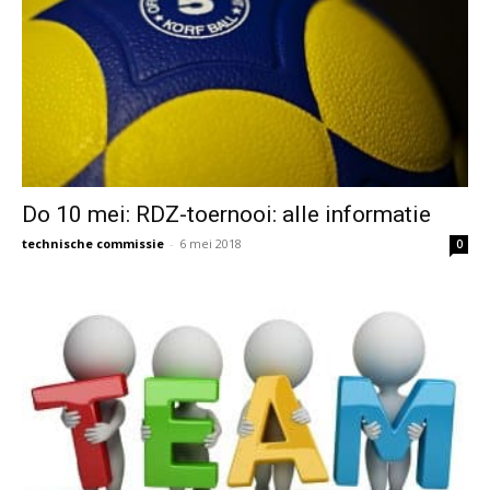
Do 10 mei: RDZ-toernooi: alle informatie
technische commissie
-
6 mei 2018
0