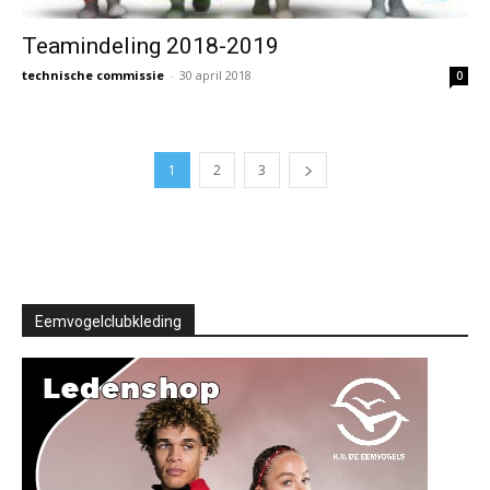
Teamindeling 2018-2019
technische commissie
-
30 april 2018
0
1
2
3
Eemvogelclubkleding