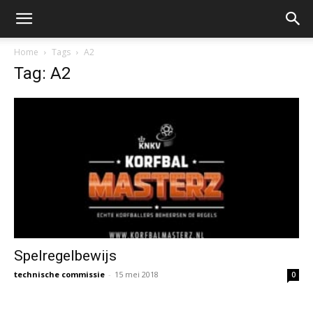
Home
Tags
A2
Tag: A2
Spelregelbewijs
technische commissie
-
15 mei 2018
0