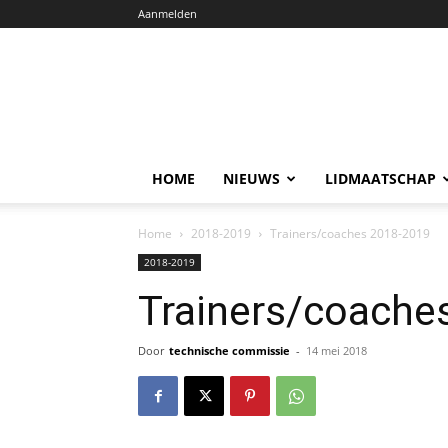
Aanmelden
HOME
NIEUWS
LIDMAATSCHAP
Home
2018-2019
Trainers/coaches 2018-2019
2018-2019
Trainers/coache
Door
technische commissie
-
14 mei 2018