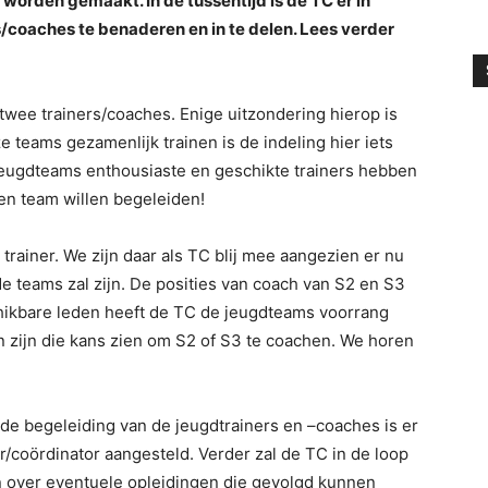
orden gemaakt. In de tussentijd is de TC er in
/coaches te benaderen en in te delen. Lees verder
wee trainers/coaches. Enige uitzondering hierop is
e teams gezamenlijk trainen is de indeling hier iets
e jeugdteams enthousiaste en geschikte trainers hebben
een team willen begeleiden!
trainer. We zijn daar als TC blij mee aangezien er nu
e teams zal zijn. De posities van coach van S2 en S3
schikbare leden heeft de TC de jeugdteams voorrang
 zijn die kans zien om S2 of S3 te coachen. We horen
 de begeleiding van de jeugdtrainers en –coaches is er
r/coördinator aangesteld. Verder zal de TC in de loop
 over eventuele opleidingen die gevolgd kunnen