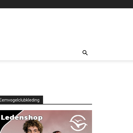
Eemvogelclubkleding