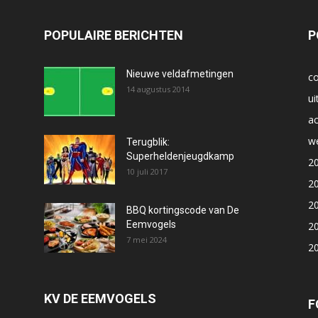
POPULAIRE BERICHTEN
P
Nieuwe veldafmetingen
co
14 augustus 2014
ui
ac
we
Terugblik:
Superheldenjeugdkamp
2
10 juli 2017
2
2
BBQ kortingscode van De
Eemvogels
2
7 mei 2024
2
KV DE EEMVOGELS
F