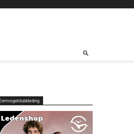
Eemvogelclubkleding