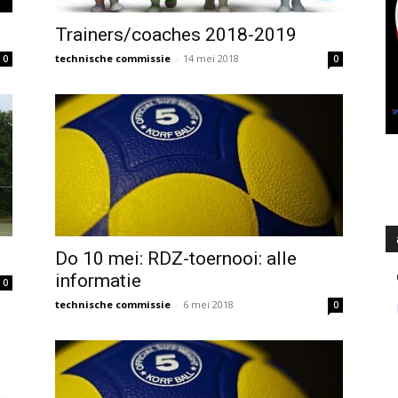
Trainers/coaches 2018-2019
technische commissie
-
14 mei 2018
0
0
Do 10 mei: RDZ-toernooi: alle
informatie
0
technische commissie
-
6 mei 2018
0