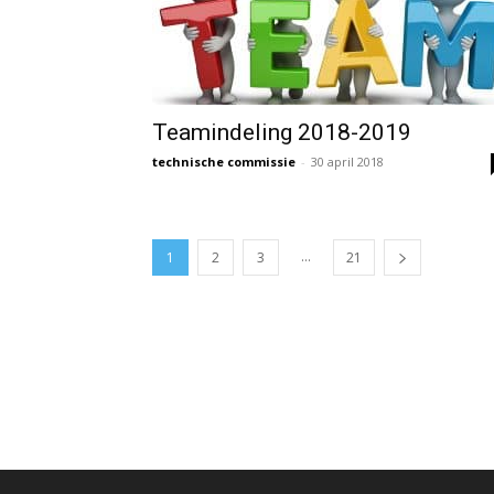
Teamindeling 2018-2019
technische commissie
-
30 april 2018
...
1
2
3
21