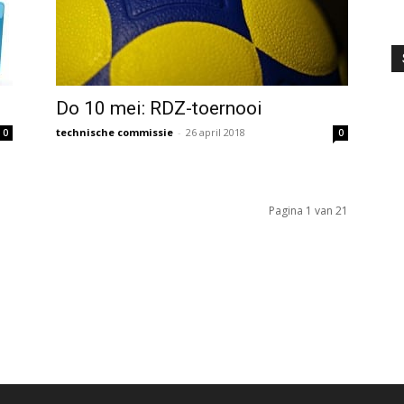
Do 10 mei: RDZ-toernooi
technische commissie
-
26 april 2018
0
0
Pagina 1 van 21