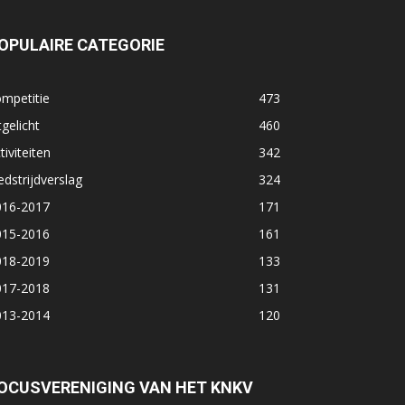
OPULAIRE CATEGORIE
mpetitie
473
tgelicht
460
tiviteiten
342
dstrijdverslag
324
016-2017
171
015-2016
161
018-2019
133
017-2018
131
013-2014
120
OCUSVERENIGING VAN HET KNKV