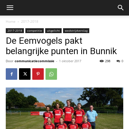
Home
2017-2018
2017-2018
competitie
uitgelicht
wedstrijdverslag
De Eemvogels pakt
belangrijke punten in Bunnik
Door
communicatiecommissie
-
1 oktober 2017
298
0