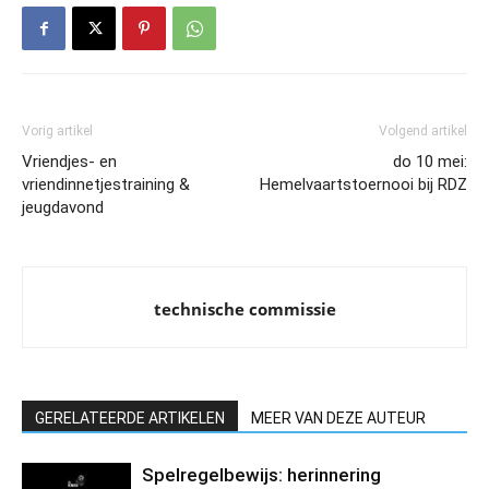
Vorig artikel
Volgend artikel
Vriendjes- en
do 10 mei:
vriendinnetjestraining &
Hemelvaartstoernooi bij RDZ
jeugdavond
technische commissie
GERELATEERDE ARTIKELEN
MEER VAN DEZE AUTEUR
Spelregelbewijs: herinnering