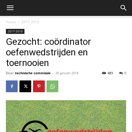
Home
2017-2018
2017-2018
Gezocht: coördinator
oefenwedstrijden en
toernooien
Door
technische commissie
-
20 januari 2018
483
0