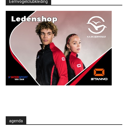
Eemvogelclubkleding
agenda