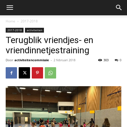
Home
2017-2018
2017-2018
activiteiten
Terugblik vriendjes- en
vriendinnetjestraining
Door
activiteitencommissie
-
2 februari 2018
303
0