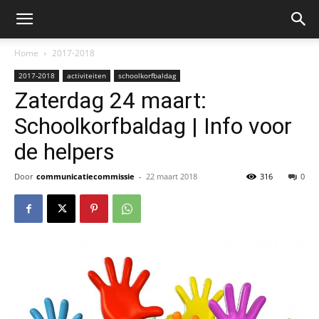
Home
2017-2018
2017-2018
activiteiten
schoolkorfbaldag
Zaterdag 24 maart:
Schoolkorfbaldag | Info voor
de helpers
Door
communicatiecommissie
-
22 maart 2018
316
0