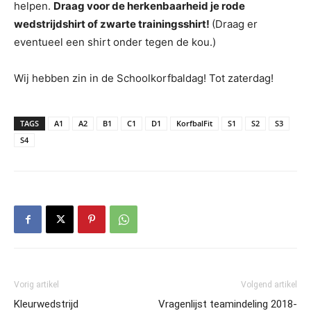
helpen.
Draag voor de herkenbaarheid je rode
wedstrijdshirt of zwarte trainingsshirt!
(Draag er
eventueel een shirt onder tegen de kou.)
Wij hebben zin in de Schoolkorfbaldag! Tot zaterdag!
TAGS
A1
A2
B1
C1
D1
KorfbalFit
S1
S2
S3
S4
Vorig artikel
Volgend artikel
Kleurwedstrijd
Vragenlijst teamindeling 2018-