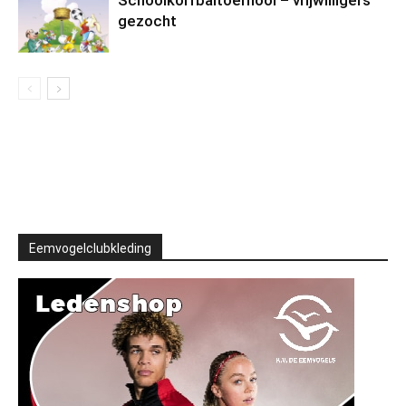
Schoolkorfbaltoernooi – vrijwilligers
gezocht
Eemvogelclubkleding