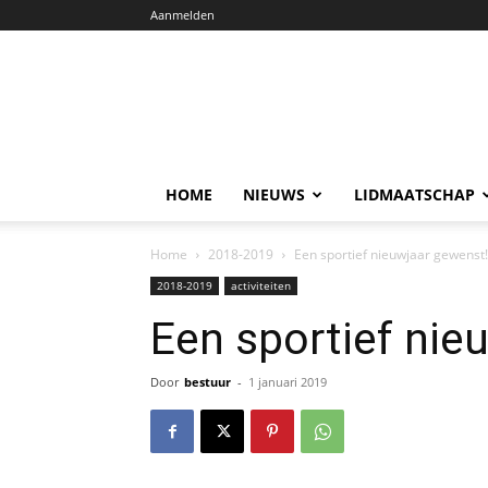
Aanmelden
HOME
NIEUWS
LIDMAATSCHAP
Home
2018-2019
Een sportief nieuwjaar gewenst!
2018-2019
activiteiten
Een sportief nie
Door
bestuur
-
1 januari 2019