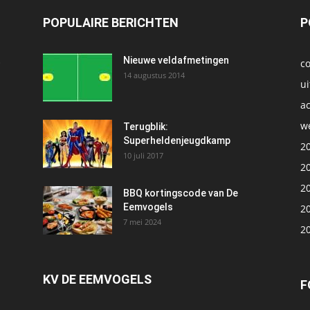
POPULAIRE BERICHTEN
P
t
Nieuwe veldafmetingen
c
14 augustus 2014
ui
ac
we
1
Terugblik:
Superheldenjeugdkamp
2
10 juli 2017
2
2
BBQ kortingscode van De
Eemvogels
2
7 mei 2024
2
KV DE EEMVOGELS
F