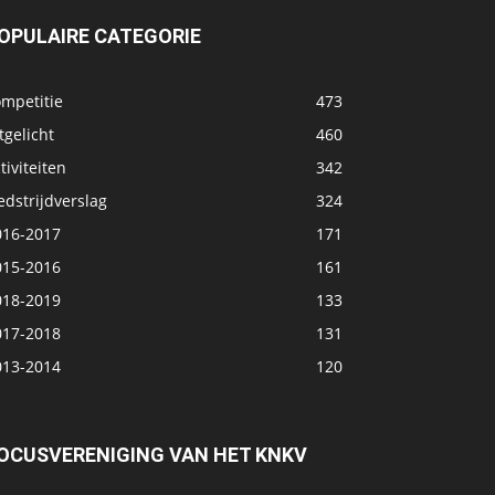
OPULAIRE CATEGORIE
ompetitie
473
tgelicht
460
tiviteiten
342
dstrijdverslag
324
016-2017
171
015-2016
161
018-2019
133
017-2018
131
013-2014
120
OCUSVERENIGING VAN HET KNKV