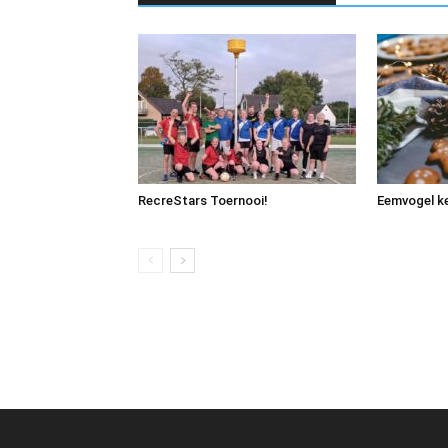
RecreStars Toernooi!
Eemvogel ke