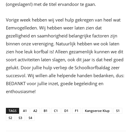
(ongeslagen!) met de titel ervandoor te gaan.
Vorige week hebben wij veel hulp gekregen van heel wat
Eemvogelleden. Wij hebben weer laten zien dat
gezelligheid en saamhorigheid belangrijke factoren zijn
binnen onze vereniging. Natuurlijk hebben we ook laten
zien hoe leuk korfbal is! Alleen gezamenlijk kunnen we dit
soort activiteiten laten slagen, ook dit jaar is dat heel goed
gelukt. Door jullie hulp verliep de Schoolkorfbaldag zeer
succesvol. Wij willen alle helpende handen bedanken, dus:
BEDANKT voor jullie inzet, goede begeleiding en
enthousiasme!
TAGS
A1
A2
B1
C1
D1
F1
Kangoeroe Klup
S1
S2
S3
S4