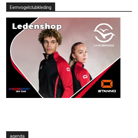
Eemvogelclubkleding
agenda