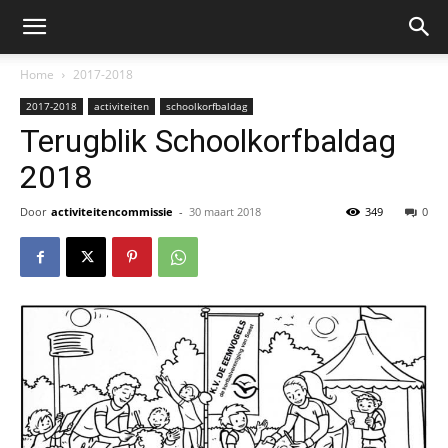
Home
2017-2018
2017-2018
activiteiten
schoolkorfbaldag
Terugblik Schoolkorfbaldag
2018
Door
activiteitencommissie
-
30 maart 2018
349
0