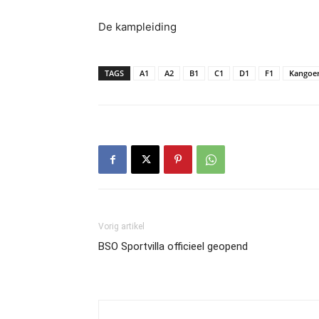
De kampleiding
TAGS
A1
A2
B1
C1
D1
F1
Kangoer
Vorig artikel
BSO Sportvilla officieel geopend