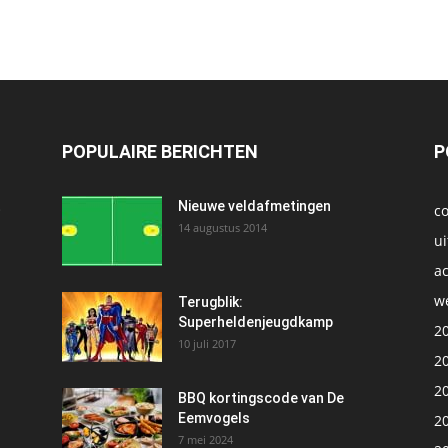
POPULAIRE BERICHTEN
P
t
Nieuwe veldafmetingen
c
14 augustus 2014
ui
ac
we
1
Terugblik:
Superheldenjeugdkamp
2
10 juli 2017
2
2
BBQ kortingscode van De
Eemvogels
2
7 mei 2024