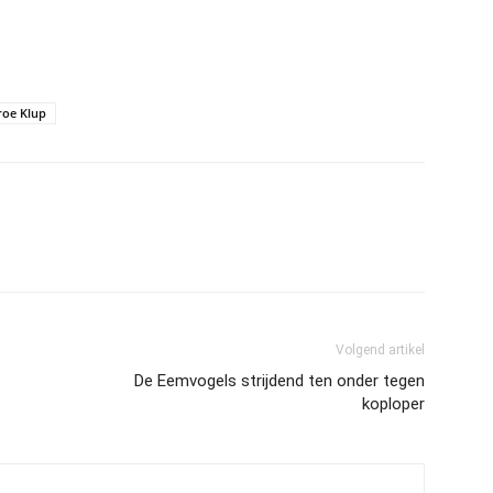
oe Klup
Volgend artikel
De Eemvogels strijdend ten onder tegen
koploper