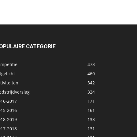
OPULAIRE CATEGORIE
ompetitie
473
tgelicht
460
tiviteiten
342
dstrijdverslag
324
016-2017
171
015-2016
161
018-2019
133
017-2018
131