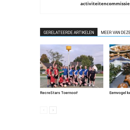
activiteitencommissie
GERELATEERDE ARTIKELEN
MEER VAN DEZ
RecreStars Toernooi!
Eemvogel ke