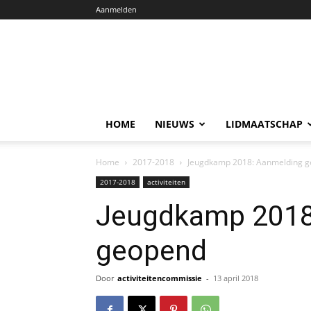
Aanmelden
HOME
NIEUWS
LIDMAATSCHAP
Home
2017-2018
Jeugdkamp 2018: Aanmelding 
2017-2018
activiteiten
Jeugdkamp 2018
geopend
Door
activiteitencommissie
-
13 april 2018