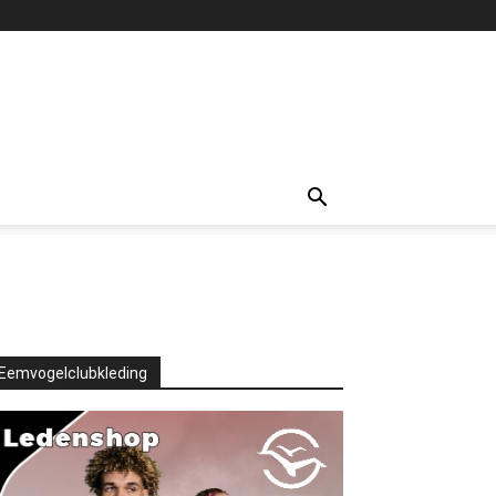
Eemvogelclubkleding